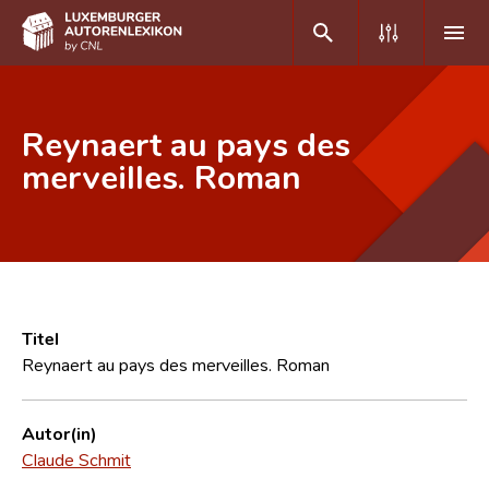
DE
FR
Reynaert au pays des
merveilles. Roman
Home
Autor(inn)en A-Z
Erweiterte Suche
Häufige Fragen und Antworten
Titel
Reynaert au pays des merveilles. Roman
CNL
Forschungsgruppe
Autor(in)
Claude Schmit
Kontakt