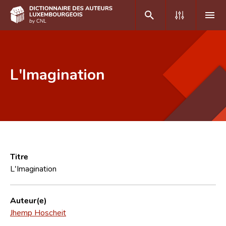
DE
FR
L'Imagination
Accueil
Auteur(e)s A-Z
Recherche avancée
Foire aux questions
Titre
L'Imagination
CNL
Équipe scientifique
Auteur(e)
Jhemp Hoscheit
Contact