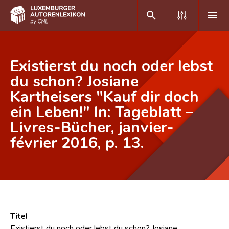
DE
FR
Existierst du noch oder lebst
du schon? Josiane
Kartheisers "Kauf dir doch
Home
ein Leben!" In: Tageblatt –
Autor(inn)en A-Z
Livres-Bücher, janvier-
Erweiterte Suche
février 2016, p. 13.
Häufige Fragen und Antworten
CNL
Forschungsgruppe
Titel
Kontakt
Existierst du noch oder lebst du schon? Josiane