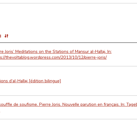
l
re Joris’ Meditations on the Stations of Mansur al-Hallaj. In:
s://thevoltablog.wordpress.com/2013/10/12/pierre-joris/
ions d’al-Hallaj [édition bilingue]
ouffle de soufisme. Pierre Joris. Nouvelle parution en français. In: Tage
.