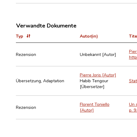
Verwandte Dokumente
Typ
Autor(in)
Tite
Pier
Rezension
Unbekannt [Autor]
http
Pierre Joris [Autor]
Übersetzung, Adaptation
Habib Tengour
Stat
[Übersetzer]
Florent Toniello
Un s
Rezension
[Autor]
p. 9