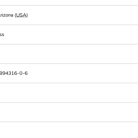
rizona (
USA
)
ss
894316-0-6