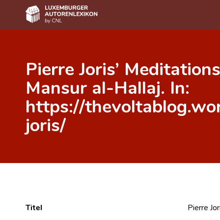
Home
Pierre Joris’ Meditation
Autor(inn)en A-Z
Mansur al-Hallaj. In:
Erweiterte Suche
https://thevoltablog.w
Häufige Fragen und Antworten
joris/
CNL
Forschungsgruppe
Kontakt
Titel
Pierre Jo