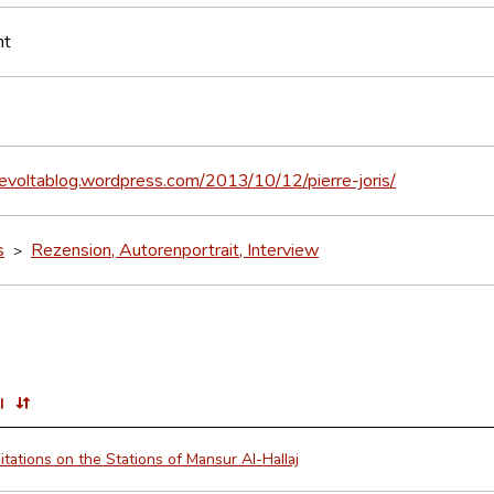
nt
hevoltablog.wordpress.com/2013/10/12/pierre-joris/
s
Rezension, Autorenportrait, Interview
>
l
tations on the Stations of Mansur Al-Hallaj