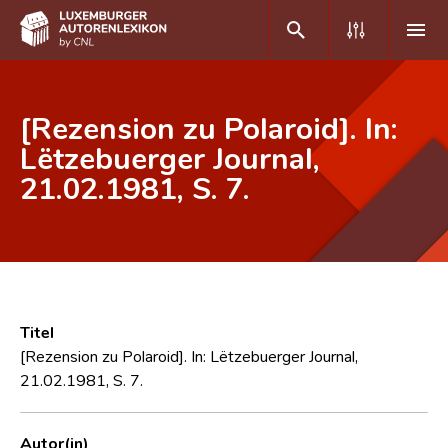
DE
FR
[Rezension zu Polaroid]. In:
Lëtzebuerger Journal,
21.02.1981, S. 7.
Home
Autor(inn)en A-Z
Erweiterte Suche
Häufige Fragen und Antworten
Titel
CNL
[Rezension zu Polaroid]. In: Lëtzebuerger Journal,
21.02.1981, S. 7.
Forschungsgruppe
Kontakt
Autor(in)