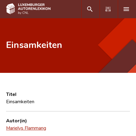
DE
FR
Einsamkeiten
Home
Autor(inn)en A-Z
Erweiterte Suche
Häufige Fragen und Antworten
Titel
Einsamkeiten
CNL
Forschungsgruppe
Autor(in)
Marielys Flammang
Kontakt