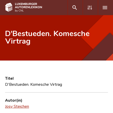
DE
FR
D'Bestueden. Komesche
Virtrag
Home
Autor(inn)en A-Z
Erweiterte Suche
Häufige Fragen und Antworten
Titel
D'Bestueden. Komesche Virtrag
CNL
Forschungsgruppe
Autor(in)
Josy Steichen
Kontakt