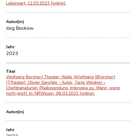
Lebensart, 12.03.2023 [online].
Autor(in)
Jörg Bockow
Jahr
2023
Titel
Wolfgang Borchert Theater: Welle W[olfgang ]B[orchert
]T[heater]: Olivier Garofalo - Autor, Tanja Weidner –
Chefdramaturgin [Radiosendung, Interview zu: Wann, wenn
nicht jetzt]. In: NRWision, 06.03.2023 [online].
Autor(in)
Jahr
2023