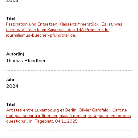
Titel
Faszination und Entsetzen. Klassenzimmerstück „Es ist, was
nicht war“ feierte im Kaisersaal des TdA Premiere. In:
journalismus-buecher-pfundtner.de.
Autor(in)
Thomas Pfundtner
Jahr
2024
Titel
Artistes entre Luxembourg et Berlin. Olivier Garofalo: „L’art ne
doit pas servir à influencer, mais à penser, et à poser les bonnes
questions“. In: Tageblatt, 04.11.2025.