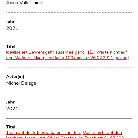
Anina Valle Thiele
Jahr
2021
Titel
Idealiséiert Liewensgefill ausernee geholl [Zu: Warte nicht auf
den Marlboro-Mann]. In: Radio 100komma7 26.02.2021 [online]
Autor(in)
Michel Delage
Jahr
2021
Titel
Trash auf der Intensivstation. Theater: „Warte nicht auf den
Marlboro-Mann“ von Olivier Garofalo. In: Tageblatt 01.03.2021,