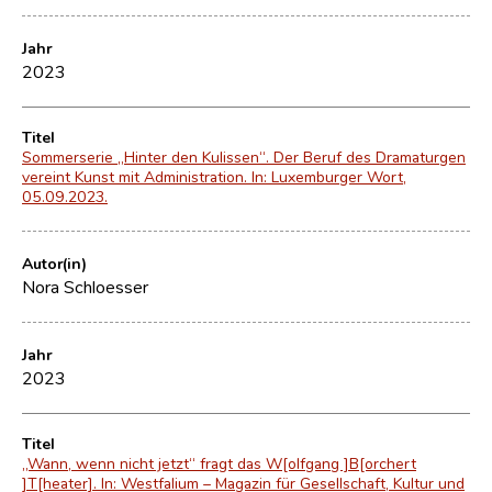
Jahr
2023
Titel
Sommerserie „Hinter den Kulissen“. Der Beruf des Dramaturgen
vereint Kunst mit Administration. In: Luxemburger Wort,
05.09.2023.
Autor(in)
Nora Schloesser
Jahr
2023
Titel
„Wann, wenn nicht jetzt“ fragt das W[olfgang ]B[orchert
]T[heater]. In: Westfalium – Magazin für Gesellschaft, Kultur und