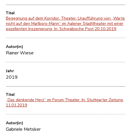
Titel
Begegnung auf dem Korridor. Theater: Uraufführung von „Warte
nicht auf den Marlboro-Mann“ im Aalener Stadttheater mit einer
exzellenten Inszenierung. In: Schwäbische Post 20.10.2019
Autor(in)
Rainer Wiese
Jahr
2019
Titel
„Das denkende Herz“ im Forum Theater. In: Stuttgarter Zeitung,
11.01.2019
Autor(in)
Gabriele Metsker