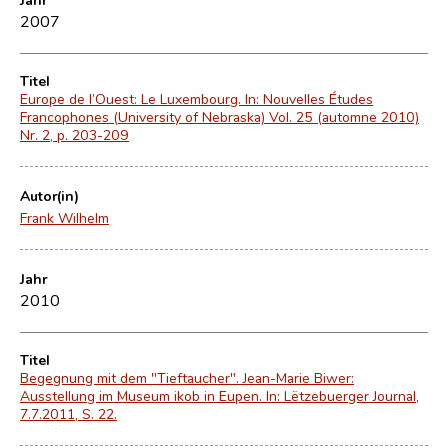
2007
Titel
Europe de l’Ouest: Le Luxembourg. In: Nouvelles Études
Francophones (University of Nebraska) Vol. 25 (automne 2010)
Nr. 2, p. 203-209
Autor(in)
Frank Wilhelm
Jahr
2010
Titel
Begegnung mit dem "Tieftaucher". Jean-Marie Biwer:
Ausstellung im Museum ikob in Eupen. In: Lëtzebuerger Journal,
7.7.2011, S. 22.