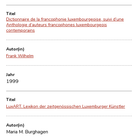
Titel
Dictionnaire de la francophonie luxembourgeoise, suivi d’une
Anthologie d’auteurs francophones luxembourgeois
contemporains
Autor(in)
Frank Wilhelm
Jahr
1999
Titel
LuxART. Lexikon der zeitgenössischen Luxemburger Künstler
Autor(in)
Maria M. Burghagen