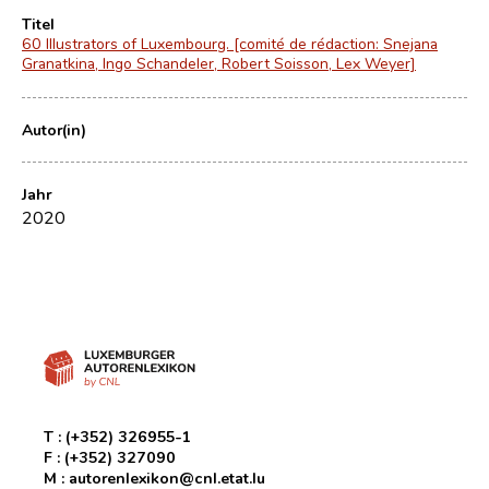
Titel
60 Illustrators of Luxembourg. [comité de rédaction: Snejana
Granatkina, Ingo Schandeler, Robert Soisson, Lex Weyer]
Autor(in)
Jahr
2020
T :
(+352) 326955-1
F :
(+352) 327090
M :
autorenlexikon@cnl.etat.lu