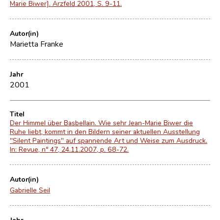
Marie Biwer]. Arzfeld 2001, S. 9-11.
Autor(in)
Marietta Franke
Jahr
2001
Titel
Der Himmel über Basbellain. Wie sehr Jean-Marie Biwer die
Ruhe liebt, kommt in den Bildern seiner aktuellen Ausstellung
"Silent Paintings" auf spannende Art und Weise zum Ausdruck.
In: Revue, nº 47, 24.11.2007, p. 68-72.
Autor(in)
Gabrielle Seil
Jahr