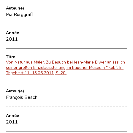
Auteur(e)
Pia Burggraff
Année
2011
Titre
Von Natur aus Maler. Zu Besuch bei Jean-Marie Biwer anlässlich
seiner großen Einzelausstellung im Eupener Museum "ikob". In:
Tageblatt 11.-13.06.2011, S. 20.
Auteur(e)
François Besch
Année
2011