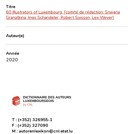
Titre
60 Illustrators of Luxembourg. [comité de rédaction: Snejana
Granatkina, Ingo Schandeler, Robert Soisson, Lex Weyer]
Auteur(e)
Année
2020
T :
(+352) 326955-1
F :
(+352) 327090
M :
autorenlexikon@cnl.etat.lu