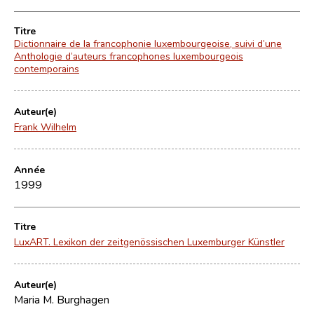
Titre
Dictionnaire de la francophonie luxembourgeoise, suivi d’une
Anthologie d’auteurs francophones luxembourgeois
contemporains
Auteur(e)
Frank Wilhelm
Année
1999
Titre
LuxART. Lexikon der zeitgenössischen Luxemburger Künstler
Auteur(e)
Maria M. Burghagen