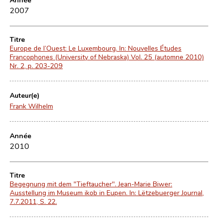
2007
Titre
Europe de l’Ouest: Le Luxembourg. In: Nouvelles Études
Francophones (University of Nebraska) Vol. 25 (automne 2010)
Nr. 2, p. 203-209
Auteur(e)
Frank Wilhelm
Année
2010
Titre
Begegnung mit dem "Tieftaucher". Jean-Marie Biwer:
Ausstellung im Museum ikob in Eupen. In: Lëtzebuerger Journal,
7.7.2011, S. 22.