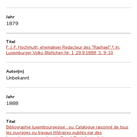
Jahr
1879
Titel
F. J. F. Hochmuth, ehemaliger Redacteur des "Raphael" †. In:
Luxemburger Volks-Blättchen Nr. 1, 29.9.1888, S. 9-10
Autor(in)
Unbekannt
Jahr
1888
Titel
Bibliographie luxembourgeoise : ou. Catalogue raisonné de tous
les ouvrages ou travaux littéraires publiés par des