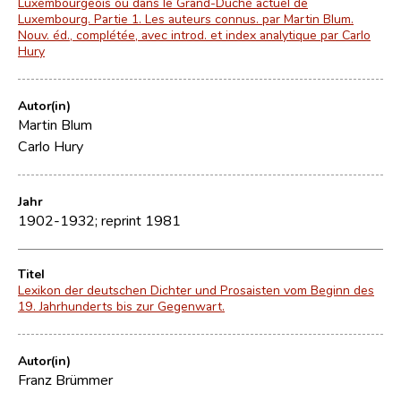
Luxembourgeois ou dans le Grand-Duché actuel de
Luxembourg. Partie 1. Les auteurs connus. par Martin Blum.
Nouv. éd., complétée, avec introd. et index analytique par Carlo
Hury
Autor(in)
Martin Blum
Carlo Hury
Jahr
1902-1932; reprint 1981
Titel
Lexikon der deutschen Dichter und Prosaisten vom Beginn des
19. Jahrhunderts bis zur Gegenwart.
Autor(in)
Franz Brümmer