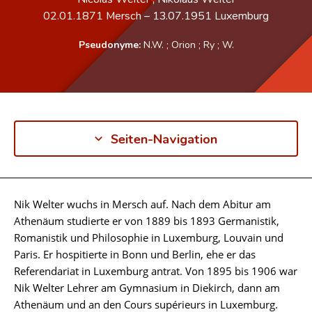
02.01.1871
Mersch
–
13.07.1951
Luxemburg
Pseudonyme:
N.W.
;
Orion
;
Ry
;
W.
Seiten-Navigation
Nik Welter wuchs in Mersch auf. Nach dem Abitur am
Biographie
Athenäum studierte er von 1889 bis 1893 Germanistik,
Romanistik und Philosophie in Luxemburg, Louvain und
Paris. Er hospitierte in Bonn und Berlin, ehe er das
Referendariat in Luxemburg antrat. Von 1895 bis 1906 war
Nik Welter Lehrer am Gymnasium in Diekirch, dann am
Athenäum und an den Cours supérieurs in Luxemburg.