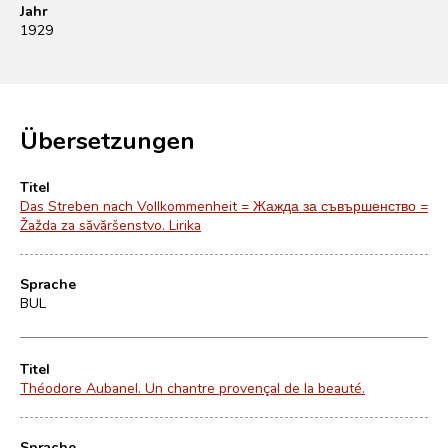
Jahr
1929
Übersetzungen
Titel
Das Streben nach Vollkommenheit = Жажда за съвършенство =
Žažda za săvăršenstvo. Lirika
Sprache
BUL
Titel
Théodore Aubanel. Un chantre provençal de la beauté.
Sprache