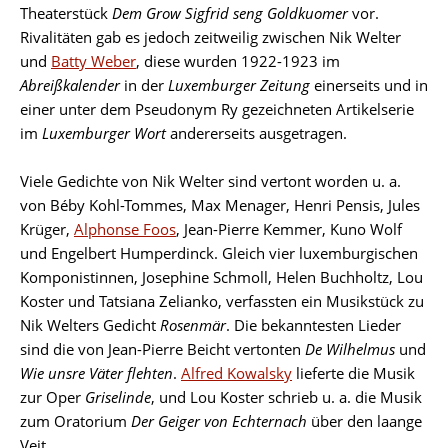
Theaterstück
Dem Grow Sigfrid seng Goldkuomer
vor.
Rivalitäten gab es jedoch zeitweilig zwischen Nik Welter
und
Batty Weber
, diese wurden 1922-1923 im
Abreißkalender
in der
Luxemburger Zeitung
einerseits und in
einer unter dem Pseudonym Ry gezeichneten Artikelserie
im
Luxemburger Wort
andererseits ausgetragen.
Viele Gedichte von Nik Welter sind vertont worden u. a.
von Béby Kohl-Tommes, Max Menager, Henri Pensis, Jules
Krüger,
Alphonse Foos
, Jean-Pierre Kemmer, Kuno Wolf
und Engelbert Humperdinck. Gleich vier luxemburgischen
Komponistinnen, Josephine Schmoll, Helen Buchholtz, Lou
Koster und Tatsiana Zelianko, verfassten ein Musikstück zu
Nik Welters Gedicht
Rosenmär
. Die bekanntesten Lieder
sind die von Jean-Pierre Beicht vertonten
De Wilhelmus
und
Wie unsre Väter flehten
.
Alfred Kowalsky
lieferte die Musik
zur Oper
Griselinde
, und Lou Koster schrieb u. a. die Musik
zum Oratorium
Der Geiger von Echternach
über den laange
Veit,