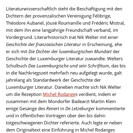
Literaturwissenschaftlich steht die Beschäftigung mit den
Dichtern der provenzalischen Vereinigung Félibrige,
Théodore Aubanel, Jóusè Roumanille und Frédéric Mistral,
mit dem ihn eine langjährige Freundschaft verband, im
Vordergrund. Literarhistorisch trat Nik Welter mit einer
Geschichte der französischen Literatur
in Erscheinung, ehe
er sich mit
Die Dichter der luxemburgischen Mundart
der
Geschichte der Luxemburger Literatur zuwandte. Welters
Schulbuch
Das Luxemburgische und sein Schrifttum
, das bis
in die Nachkriegszeit mehrfach neu aufgelegt wurde, galt
jahrelang als Standardwerk der Geschichte der
Luxemburger Literatur. Daneben machte sich Nik Welter
um die Rezeption
Michel Rodange
s verdient, indem er
zusammen mit dem Mondorfer Badearzt Martin Klein
einige Gesänge des
Renert
in
De Letzeburger
kommentierte
und in öffentlichen Vorträgen über den bis dahin
totgeschwiegenen Dichter referierte. Auch legte er neben
dem Originaltext eine Einführung in Michel Rodanges