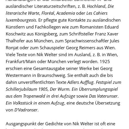
ausländischer Literaturzeitschriften, z. B.
Hochland
,
Die
literarische Warte
,
Floréal
,
Academia
oder
Les Cahiers
luxembourgeois
. Er pflegte gute Kontakte zu ausländischen
Künstlern und Fachkollegen wie zum Romanisten Eduard
Koschwitz aus Königsberg, zum Schriftsteller Franz Xaver
Thalhofer aus München, zum Sprachwissenschaftler Jules
Ronjat oder zum Schauspieler Georg Reimers aus Wien.
Viele Texte von Nik Welter sind im Ausland, z. B. in Wien,
Frankfurt/Main oder München verlegt worden. 1925
erschien eine Gesamtausgabe seiner Werke bei Georg
Westermann in Braunschweig. Sie enthält auch die bis
dahin unveröffentlichten Texte
Adlers Aufflug.
Festspiel zum
Schillerjubiläum
1905
,
Der Wurm. Ein Überrumplungsspiel
aus dem Tropenwald in drei Aufzüge
sowie
Das Vaterunser
.
Ein Volksstück in einem Aufzug
, eine deutsche Übersetzung
von
D'Vadronser
.
Ausgangspunkt der Gedichte von Nik Welter ist oft eine