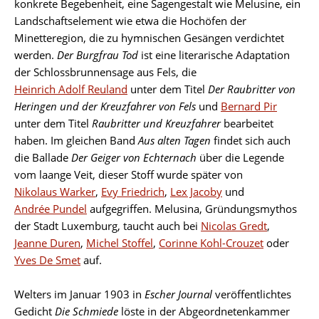
konkrete Begebenheit, eine Sagengestalt wie Melusine, ein
Landschaftselement wie etwa die Hochöfen der
Minetteregion, die zu hymnischen Gesängen verdichtet
werden.
Der Burgfrau Tod
ist eine literarische Adaptation
der Schlossbrunnensage aus Fels, die
Heinrich Adolf Reuland
unter dem Titel
Der Raubritter von
Heringen und der Kreuzfahrer von Fels
und
Bernard Pir
unter dem Titel
Raubritter und Kreuzfahrer
bearbeitet
haben. Im gleichen Band
Aus alten Tagen
findet sich auch
die Ballade
Der Geiger von Echternach
über die Legende
vom laange Veit, dieser Stoff wurde später von
Nikolaus Warker
,
Evy Friedrich
,
Lex Jacoby
und
Andrée Pundel
aufgegriffen. Melusina, Gründungsmythos
der Stadt Luxemburg, taucht auch bei
Nicolas Gredt
,
Jeanne Duren
,
Michel Stoffel
,
Corinne Kohl-Crouzet
oder
Yves De Smet
auf.
Welters im Januar 1903 in
Escher Journal
veröffentlichtes
Gedicht
Die Schmiede
löste in der Abgeordnetenkammer