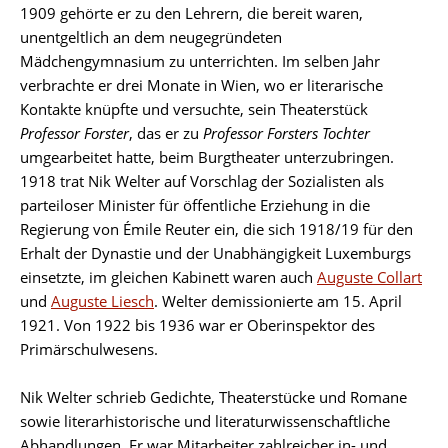
1909 gehörte er zu den Lehrern, die bereit waren,
unentgeltlich an dem neugegründeten
Mädchengymnasium zu unterrichten. Im selben Jahr
verbrachte er drei Monate in Wien, wo er literarische
Kontakte knüpfte und versuchte, sein Theaterstück
Professor Forster
, das er zu
Professor Forsters Tochter
umgearbeitet hatte, beim Burgtheater unterzubringen.
1918 trat Nik Welter auf Vorschlag der Sozialisten als
parteiloser Minister für öffentliche Erziehung in die
Regierung von Émile Reuter ein, die sich 1918/19 für den
Erhalt der Dynastie und der Unabhängigkeit Luxemburgs
einsetzte, im gleichen Kabinett waren auch
Auguste Collart
und
Auguste Liesch
. Welter demissionierte am 15. April
1921. Von 1922 bis 1936 war er Oberinspektor des
Primärschulwesens.
Nik Welter schrieb Gedichte, Theaterstücke und Romane
sowie literarhistorische und literaturwissenschaftliche
Abhandlungen. Er war Mitarbeiter zahlreicher in- und