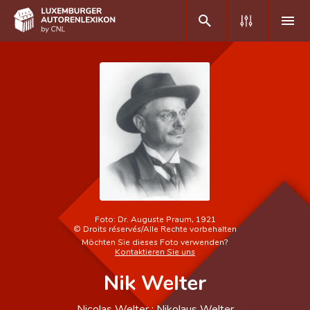
DE
FR
Home
Autor(inn)en A-Z
Erweiterte Suche
Häufige Fragen und Antworten
Foto:
Dr. Auguste Praum, 1921
©
Droits réservés/Alle Rechte vorbehalten
CNL
Möchten Sie dieses Foto verwenden?
Kontaktieren Sie uns
Forschungsgruppe
Nik Welter
Kontakt
Nicolas Welter ; Nikolaus Welter