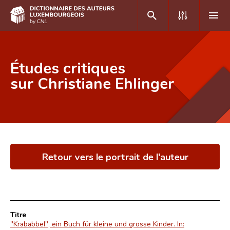
DE
FR
Études critiques
sur Christiane Ehlinger
Accueil
Auteur(e)s A-Z
Recherche avancée
Retour vers le portrait de l'auteur
Foire aux questions
CNL
Équipe scientifique
Titre
Contact
"Krababbel", ein Buch für kleine und grosse Kinder. In: