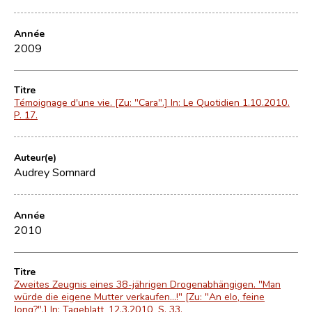
Année
2009
Titre
Témoignage d'une vie. [Zu: "Cara".] In: Le Quotidien 1.10.2010.
P. 17.
Auteur(e)
Audrey Somnard
Année
2010
Titre
Zweites Zeugnis eines 38-jährigen Drogenabhängigen. "Man
würde die eigene Mutter verkaufen...!" [Zu: "An elo, feine
Jong?".] In: Tageblatt, 12.3.2010, S. 33.