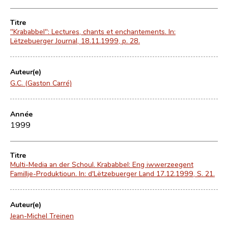
Titre
"Krababbel": Lectures, chants et enchantements. In:
Lëtzebuerger Journal, 18.11.1999, p. 28.
Auteur(e)
G.C. (Gaston Carré)
Année
1999
Titre
Multi-Media an der Schoul. Krababbel: Eng iwwerzeegent
Famillje-Produktioun. In: d'Lëtzebuerger Land 17.12.1999, S. 21.
Auteur(e)
Jean-Michel Treinen