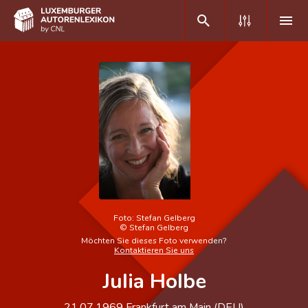
DE
FR
Home
Autor(inn)en A-Z
Erweiterte Suche
Häufige Fragen und Antworten
Foto:
Stefan Gelberg
©
Stefan Gelberg
CNL
Möchten Sie dieses Foto verwenden?
Kontaktieren Sie uns
Forschungsgruppe
Julia Holbe
Kontakt
21.07.1969
Frankfurt am Main (
DEU
)