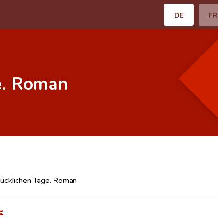
DE
FR
e. Roman
lücklichen Tage. Roman
be