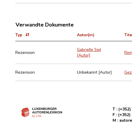
Verwandte Dokumente
Typ
Autor(in)
Tite
Gabrielle Seil
Rezension
Reme
[Autor]
Rezension
Unbekannt [Autor]
Geze
T :
(+352)
F :
(+352)
M :
autore