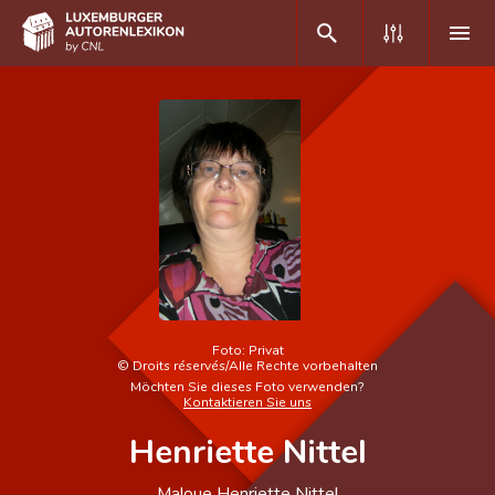
DE
FR
Home
Autor(inn)en A-Z
Erweiterte Suche
Häufige Fragen und Antworten
Foto:
Privat
©
Droits réservés/Alle Rechte vorbehalten
CNL
Möchten Sie dieses Foto verwenden?
Kontaktieren Sie uns
Forschungsgruppe
Henriette Nittel
Kontakt
Maloue Henriette Nittel