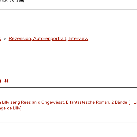
s
Rezension, Autorenportrait, Interview
>
l
Lilly seng Rees an d'Ongewësst. E fantastesche Roman. 2 Bände [= Li
ge de Lilly]