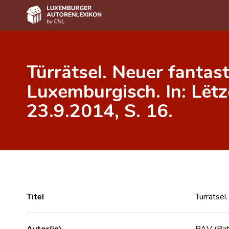
Home
Türrätsel. Neuer fantas
Autor(inn)en A-Z
Luxemburgisch. In: Lëtz
Erweiterte Suche
23.9.2014, S. 16.
Häufige Fragen und Antworten
CNL
Forschungsgruppe
Kontakt
Titel
Türrätsel
Autor(in)
PAV (Patr