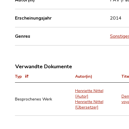
Erscheinungsjahr
2014
Genres
Sonstige
Verwandte Dokumente
Typ
Autor(in)
Tite
Henriette Nittel
[Autor]
Dem 
Besprochenes Werk
Henriette Nittel
voya
[Übersetzer]