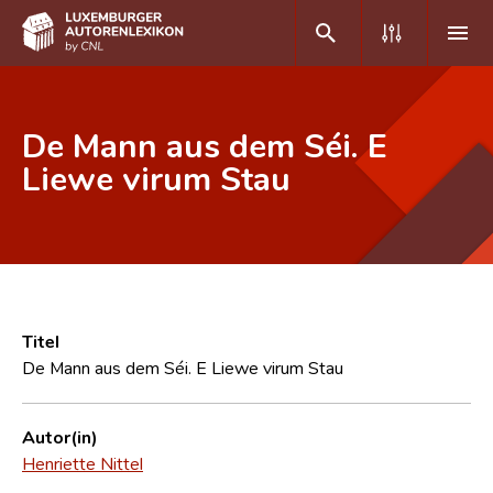
DE
FR
De Mann aus dem Séi. E
Liewe virum Stau
Home
Autor(inn)en A-Z
Erweiterte Suche
Häufige Fragen und Antworten
Titel
De Mann aus dem Séi. E Liewe virum Stau
CNL
Forschungsgruppe
Autor(in)
Henriette Nittel
Kontakt