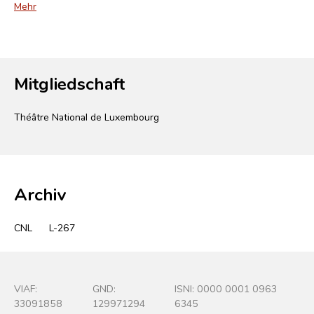
Mehr
Mitgliedschaft
Théâtre National de Luxembourg
Archiv
CNL
L-267
VIAF:
GND:
ISNI: 0000 0001 0963
33091858
129971294
6345