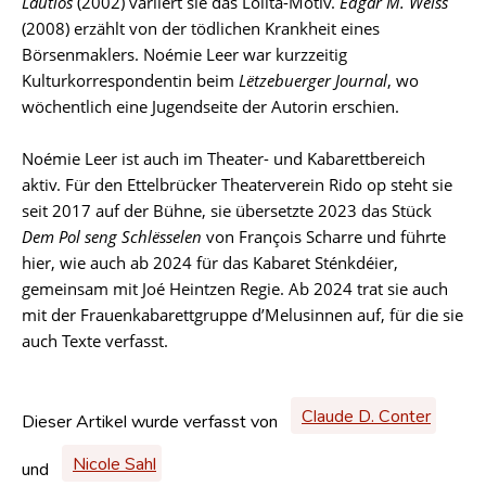
Lautlos
(2002) variiert sie das Lolita-Motiv.
Edgar M. Weiss
(2008) erzählt von der tödlichen Krankheit eines
Börsenmaklers. Noémie Leer war kurzzeitig
Kulturkorrespondentin beim
Lëtzebuerger Journal
, wo
wöchentlich eine Jugendseite der Autorin erschien.
Noémie Leer ist auch im Theater- und Kabarettbereich
aktiv. Für den Ettelbrücker Theaterverein Rido op steht sie
seit 2017 auf der Bühne, sie übersetzte 2023 das Stück
Dem Pol seng Schlësselen
von François Scharre und führte
hier, wie auch ab 2024 für das Kabaret Sténkdéier,
gemeinsam mit Joé Heintzen Regie. Ab 2024 trat sie auch
mit der Frauenkabarettgruppe d’Melusinnen auf, für die sie
auch Texte verfasst.
Claude D. Conter
Dieser Artikel wurde verfasst von
Nicole Sahl
und