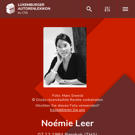
DE
FR
Home
Autor(inn)en A-Z
Erweiterte Suche
Häufige Fragen und Antworten
Foto:
Marc Siweck
©
Droits réservés/Alle Rechte vorbehalten
CNL
Möchten Sie dieses Foto verwenden?
Kontaktieren Sie uns
Forschungsgruppe
Noémie Leer
Kontakt
07.12.1984
Bangkok (
THA
)