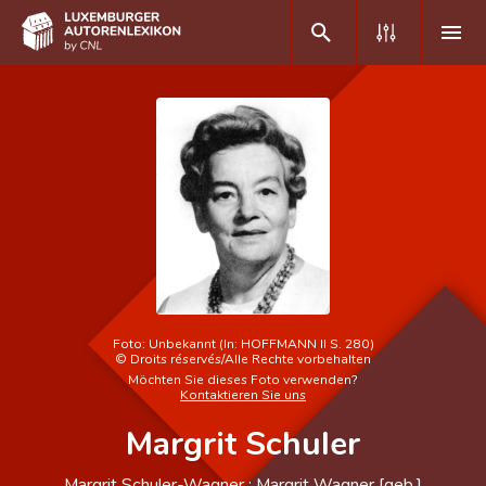
DE
FR
Home
Autor(inn)en A-Z
Erweiterte Suche
Häufige Fragen und Antworten
Foto:
Unbekannt (In: HOFFMANN II S. 280)
©
Droits réservés/Alle Rechte vorbehalten
CNL
Möchten Sie dieses Foto verwenden?
Kontaktieren Sie uns
Forschungsgruppe
Margrit Schuler
Kontakt
Margrit Schuler-Wagner ; Margrit Wagner [geb.]