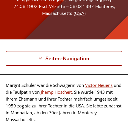
24.06.1902
Esch/Alzette
–
06.03.1997
Monterey,
Massachusetts (
USA
)
Seiten-Navigation
Margrit Schuler war die Schwägerin von
Victor Neuens
und
Biographie
die Taufpatin von
Jhemp Hoscheit
. Sie wurde 1943 mit
ihrem Ehemann und ihrer Tochter mehrfach umgesiedelt.
1959 zog sie zu ihrer Tochter in die USA. Sie lebte zunächst
in Manhattan, ab den 70er Jahren in Monterey,
Massachusetts.