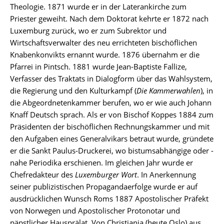
Theologie. 1871 wurde er in der Laterankirche zum
Priester geweiht. Nach dem Doktorat kehrte er 1872 nach
Luxemburg zurück, wo er zum Subrektor und
Wirtschaftsverwalter des neu errichteten bischöflichen
Knabenkonvikts ernannt wurde. 1876 übernahm er die
Pfarrei in Pintsch. 1881 wurde Jean-Baptiste Fallize,
Verfasser des Traktats in Dialogform über das Wahlsystem,
die Regierung und den Kulturkampf (
Die Kammerwahlen
), in
die Abgeordnetenkammer berufen, wo er wie auch Johann
Knaff Deutsch sprach. Als er von Bischof Koppes 1884 zum
Präsidenten der bischöflichen Rechnungskammer und mit
den Aufgaben eines Generalvikars betraut wurde, gründete
er die Sankt Paulus-Druckerei, wo bistumsabhängige oder -
nahe Periodika erschienen. Im gleichen Jahr wurde er
Chefredakteur des
Luxemburger Wort
. In Anerkennung
seiner publizistischen Propagandaerfolge wurde er auf
ausdrücklichen Wunsch Roms 1887 Apostolischer Präfekt
von Norwegen und Apostolischer Protonotar und
päpstlicher Hausprälat. Von Christiania (heute Oslo) aus