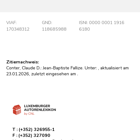
VIAF:
GND:
ISNI: 0000 0001 1916
170348312
118685988
6180
Zitiernachweis:
Conter, Claude D.: Jean-Baptiste Fallize. Unter:
, aktualisiert am
23.01.2026, zuletzt eingesehen am
.
T :
(+352) 326955-1
F :
(+352) 327090