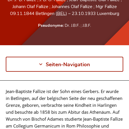
Johann Olaf Fallize ; Johannes Olaf Fallize ; Mgr Fallize
09.11.1844
Betlingen (
BEL
)
–
23.10.1933
Luxemburg
Pseudonyme:
Dr. J.B.F.
;
J.B.F.
Seiten-Navigation
Jean-Baptiste Fallize ist der Sohn eines Gerbers. Er wurde
Biographie
in Betlingen, auf der belgischen Seite der neu geschaffenen
Grenze, geboren, verbrachte seine Kindheit in Harlingen
und besuchte ab 1858 bis zum Abitur das Athenäum. Auf
Wunsch von Bischof Adames studierte Jean-Baptiste Fallize
am Collegium Germanicum in Rom Philosophie und