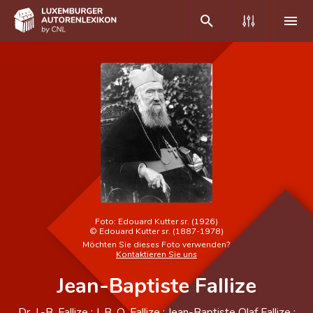
DE
FR
Home
Autor(inn)en A-Z
Erweiterte Suche
Häufige Fragen und Antworten
Foto:
Edouard Kutter sr. (1926)
©
Edouard Kutter sr. (1887-1978)
CNL
Möchten Sie dieses Foto verwenden?
Kontaktieren Sie uns
Forschungsgruppe
Jean-Baptiste Fallize
Kontakt
Dr. J.-B. Fallize ; J. B. O. Fallize ; Jean-Baptiste Olaf Fallize ;