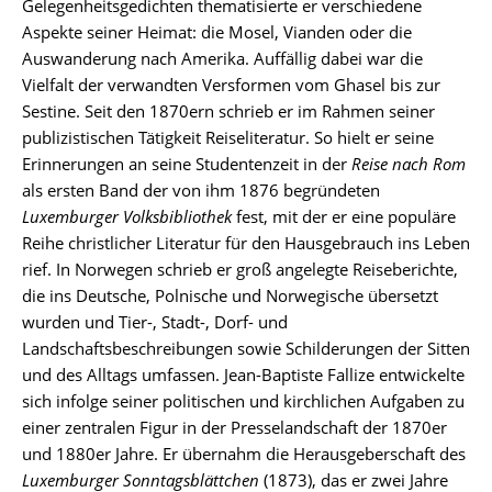
Gelegenheitsgedichten thematisierte er verschiedene
Aspekte seiner Heimat: die Mosel, Vianden oder die
Auswanderung nach Amerika. Auffällig dabei war die
Vielfalt der verwandten Versformen vom Ghasel bis zur
Sestine. Seit den 1870ern schrieb er im Rahmen seiner
publizistischen Tätigkeit Reiseliteratur. So hielt er seine
Erinnerungen an seine Studentenzeit in der
Reise nach Rom
als ersten Band der von ihm 1876 begründeten
Luxemburger Volksbibliothek
fest, mit der er eine populäre
Reihe christlicher Literatur für den Hausgebrauch ins Leben
rief. In Norwegen schrieb er groß angelegte Reiseberichte,
die ins Deutsche, Polnische und Norwegische übersetzt
wurden und Tier-, Stadt-, Dorf- und
Landschaftsbeschreibungen sowie Schilderungen der Sitten
und des Alltags umfassen. Jean-Baptiste Fallize entwickelte
sich infolge seiner politischen und kirchlichen Aufgaben zu
einer zentralen Figur in der Presselandschaft der 1870er
und 1880er Jahre. Er übernahm die Herausgeberschaft des
Luxemburger Sonntagsblättchen
(1873), das er zwei Jahre