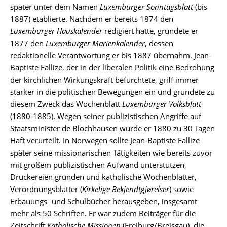
später unter dem Namen
Luxemburger Sonntagsblatt
(bis
1887) etablierte. Nachdem er bereits 1874 den
Luxemburger Hauskalender
redigiert hatte, gründete er
1877 den
Luxemburger Marienkalender
, dessen
redaktionelle Verantwortung er bis 1887 übernahm. Jean-
Baptiste Fallize, der in der liberalen Politik eine Bedrohung
der kirchlichen Wirkungskraft befürchtete, griff immer
stärker in die politischen Bewegungen ein und gründete zu
diesem Zweck das Wochenblatt
Luxemburger Volksblatt
(1880-1885). Wegen seiner publizistischen Angriffe auf
Staatsminister de Blochhausen wurde er 1880 zu 30 Tagen
Haft verurteilt. In Norwegen sollte Jean-Baptiste Fallize
später seine missionarischen Tätigkeiten wie bereits zuvor
mit großem publizistischen Aufwand unterstützen,
Druckereien gründen und katholische Wochenblätter,
Verordnungsblätter (
Kirkelige Bekjendtgjørelser
) sowie
Erbauungs- und Schulbücher herausgeben, insgesamt
mehr als 50 Schriften. Er war zudem Beiträger für die
Zeitschrift
Katholische Missionen
(Freiburg/Breisgau), die