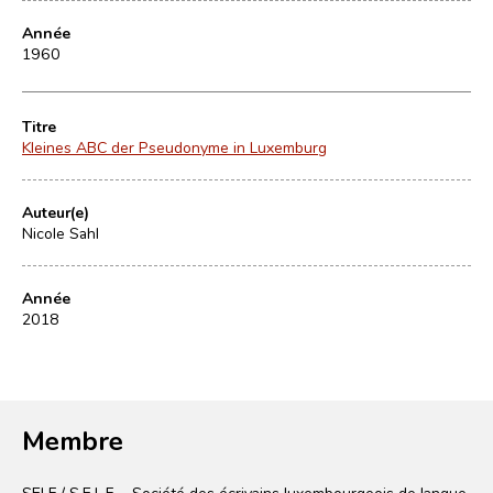
Année
1960
Titre
Kleines ABC der Pseudonyme in Luxemburg
Auteur(e)
Nicole Sahl
Année
2018
Membre
SELF / S.E.L.F. - Société des écrivains luxembourgeois de langue