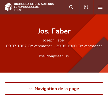
DE
FR
Jos. Faber
Joseph Faber
Accueil
09.07.1887
Grevenmacher
–
29.08.1960
Grevenmacher
Auteur(e)s A-Z
Pseudonymes :
..ss.
Recherche avancée
Foire aux questions
CNL
Navigation de la page
Équipe scientifique
Contact