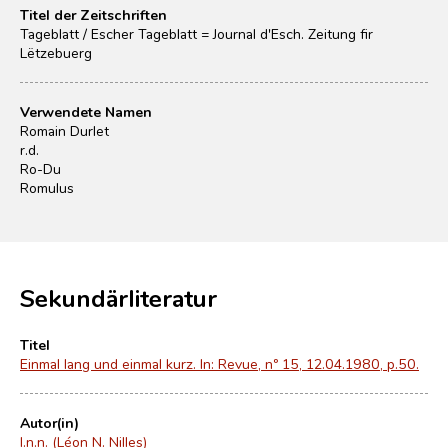
Titel der Zeitschriften
Tageblatt / Escher Tageblatt = Journal d'Esch. Zeitung fir
Lëtzebuerg
Verwendete Namen
Romain Durlet
r.d.
Ro-Du
Romulus
Sekundärliteratur
Titel
Einmal lang und einmal kurz. In: Revue, nº 15, 12.04.1980, p.50.
Autor(in)
l.n.n. (Léon N. Nilles)