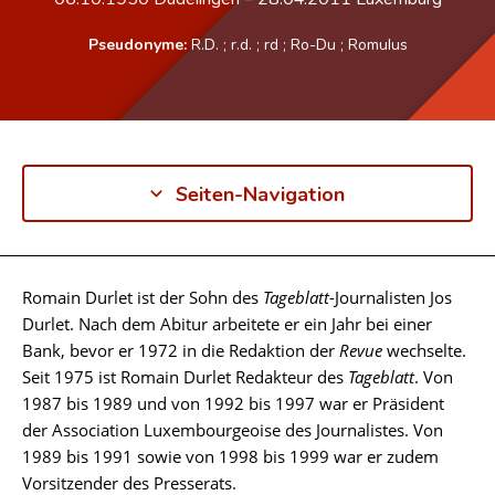
Pseudonyme:
R.D.
;
r.d.
;
rd
;
Ro-Du
;
Romulus
Seiten-Navigation
Romain Durlet ist der Sohn des
Tageblatt
-Journalisten Jos
Biographie
Durlet. Nach dem Abitur arbeitete er ein Jahr bei einer
Bank, bevor er 1972 in die Redaktion der
Revue
wechselte.
Seit 1975 ist Romain Durlet Redakteur des
Tageblatt
. Von
1987 bis 1989 und von 1992 bis 1997 war er Präsident
der Association Luxembourgeoise des Journalistes. Von
1989 bis 1991 sowie von 1998 bis 1999 war er zudem
Vorsitzender des Presserats.