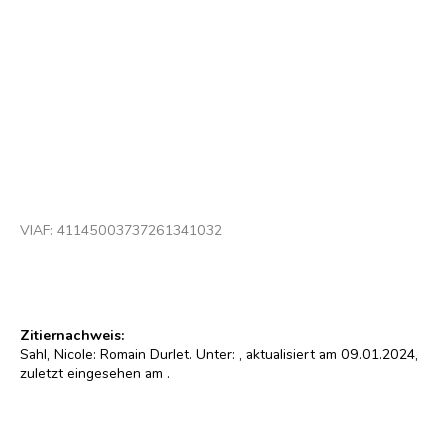
Zeichnung: Roger Wohlfart. In: Tageblatt 4.3.2006
© Droits réservés/Alle Rechte vorbehalten
VIAF:
41145003737261341032
Zitiernachweis:
Sahl, Nicole: Romain Durlet. Unter:
, aktualisiert am 09.01.2024,
zuletzt eingesehen am
.