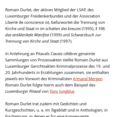
Romain Durlet, der aktives Mitglied der LSAP, des
Luxemburger Freidenkerbundes und der Association
Liberté de conscience ist, befürwortet die Trennung von
Kirche und Staat in
im schatten des kreuzes
(1995),
§ 106:
das antiklerikale Manifest
(1999) und
Schwarzbuch zur
Trennung von Kirche und Staat
(1997).
In Anlehnung an Pitavals
Causes célèbres
genannte
Sammlungen von Prozessakten stellte Romain Durlet aus
Luxemburger Gerichtsakten Kriminalprozesse des 19. und
20. Jahrhunderts in Erzählungen zusammen, sie enthalten
jeweils ein Vorwort des Kriminalisten
Armand Mergen
.
Romain Durlet folgte hierin auch dem Beispiel des
Luxemburger Pitaval
von
Tony Jungblut
.
Romain Durlet trat zudem mit Gedichten und
Kurzgeschichten, u. a. im
Tageblatt
und in Anthologien, in
Erscheinung, in denen er für eine konsequente