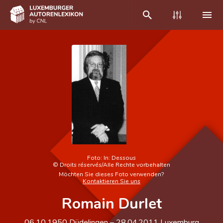
DE
FR
Home
Autor(inn)en A-Z
Erweiterte Suche
Häufige Fragen und Antworten
Foto:
In: Dessous
©
Droits réservés/Alle Rechte vorbehalten
CNL
Möchten Sie dieses Foto verwenden?
Kontaktieren Sie uns
Forschungsgruppe
Romain Durlet
Kontakt
06.10.1950
Düdelingen
–
28.04.2011
Luxemburg