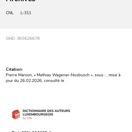
CNL
L-311
GND:
365626678
Citation:
Pierre Marson, « Mathias Wagener-Nosbusch », sous :
, mise à
jour du 26.02.2026, consulté le
.