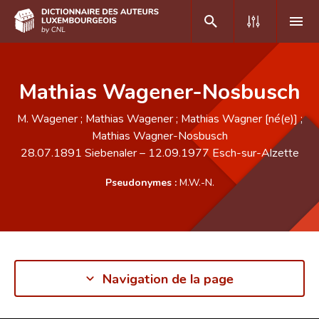
DE
FR
Mathias Wagener-Nosbusch
M. Wagener ; Mathias Wagener ; Mathias Wagner [né(e)] ;
Accueil
Mathias Wagner-Nosbusch
28.07.1891
Siebenaler
–
12.09.1977
Esch-sur-Alzette
Auteur(e)s A-Z
Pseudonymes :
M.W.-N.
Recherche avancée
Foire aux questions
CNL
Équipe scientifique
Navigation de la page
Contact