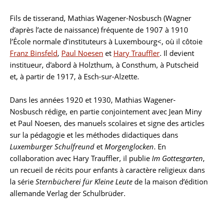
Fils de tisserand, Mathias Wagener-Nosbusch (Wagner
Biographie
d’après l’acte de naissance) fréquente de 1907 à 1910
l’École normale d’instituteurs à Luxembourg<, où il côtoie
Franz Binsfeld
,
Paul Noesen
et
Hary Trauffler
. Il devient
institueur, d'abord à Holzthum, à Consthum, à Putscheid
et, à partir de 1917, à Esch-sur-Alzette.
Dans les années 1920 et 1930, Mathias Wagener-
Nosbusch rédige, en partie conjointement avec Jean Miny
et Paul Noesen, des manuels scolaires et signe des articles
sur la pédagogie et les méthodes didactiques dans
Luxemburger Schulfreund
et
Morgenglocken
. En
collaboration avec Hary Trauffler, il publie
Im Gottesgarten
,
un recueil de récits pour enfants à caractère religieux dans
la série
Sternbücherei für Kleine Leute
de la maison d’édition
allemande Verlag der Schulbrüder.