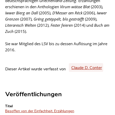
deutschsprachigen
Griechenland-Zeitung
. Erzählungen
erschienen in den Anthologien
Virum wäisse Blat
(2003),
Iwwer Bierg an Dall
(2005),
D’Messer am Réck
(2006),
Iwwer
Grenzen
(2007),
Gréng getëppelt, blo gesträifft
(2009),
Literaresch Welten
(2012),
Fester feieren
(2014) und
Buch am
Zuch
(2015).
Sie war Mitglied des LSV bis zu dessen Auflösung im Jahre
2016.
Claude D. Conter
Dieser Artikel wurde verfasst von
Veröffentlichungen
Titel
Besoffen von der Einfachheit. Erzählungen