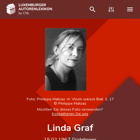
DE
FR
Home
Autor(inn)en A-Z
Erweiterte Suche
Häufige Fragen und Antworten
Foto:
Philippe Matsas. In: Virum wäisse Blat. S. 17
©
Philippe Matsas
CNL
Möchten Sie dieses Foto verwenden?
Kontaktieren Sie uns
Forschungsgruppe
Linda Graf
Kontakt
15.02.1967
Düdelingen