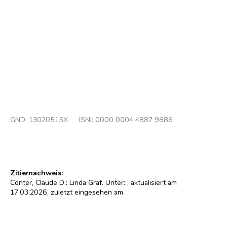
Linda Graf
Foto : Claude D. Conter (2009)
© CNL
GND:
13020515X
ISNI: 0000 0004 4887 9886
Zitiernachweis:
Conter, Claude D.: Linda Graf. Unter:
, aktualisiert am
17.03.2026, zuletzt eingesehen am
.