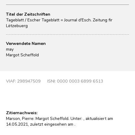
Titel der Zeitschriften
Tageblatt / Escher Tageblatt = Journal d'Esch. Zeitung fir
Lëtzebuerg
Verwendete Namen
may
Margot Scheffold
VIAF:
298947509
ISNI: 0000 0003 6899 6513
Zitiernachweis:
Marson, Pierre: Margot Scheffold. Unter:
, aktualisiert am
14.05.2021, zuletzt eingesehen am
.