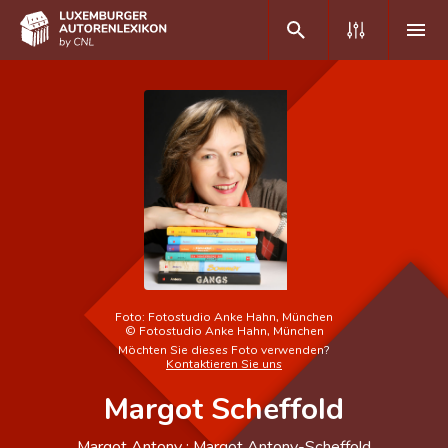
DE
FR
Home
Autor(inn)en A-Z
Erweiterte Suche
Häufige Fragen und Antworten
Foto:
Fotostudio Anke Hahn, München
©
Fotostudio Anke Hahn, München
CNL
Möchten Sie dieses Foto verwenden?
Kontaktieren Sie uns
Forschungsgruppe
Margot Scheffold
Kontakt
Margot Antony ; Margot Antony-Scheffold