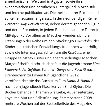
amerikanischen Welt und in Ägypten sowie ihren
akademischen und beruflichen Hintergrund in Arabistik
und Internetpublikation an. Die meisten ihrer Bücher sind
zu Reihen zusammengefasst. In der neunbändigen Reihe
Tierärztin Tilly Tierlieb
steht, neben der titelgebenden Figur
und deren Freunden, in jedem Band eine andere Tierart im
Mittelpunkt. Vor allem an Mädchen wenden sich die
Erzählungen der Reihe um den
Glücksengel Gwendolin
, der
Kindern in kritischen Entwicklungssituationen weiterhilft,
sowie die Internatsgeschichten um die
KessCats
, eine
Gruppe selbstbewusster und abenteuerlustiger Mädchen.
Margot Scheffold schrieb ebenfalls die Jugendromane
Kims
Feuerwerk der Gefühle
,
Sommer
,
Gangs
und
Rock it!
nach
Drehbüchern zu Filmen für Jugendliche. 2012
veröffentlichte sie das Buch zum Film
Hanni & Nanni 2
nach dem Jugendbuch-Klassiker von Enid Blyton. Die
Bücher behandeln Themen wie Liebe, Außenseitertum,
Loyalität, Mut und Selbstfindung.
Sommer
stand 2008
mehrere Wochen auf der Bestsellerliste des Magazins