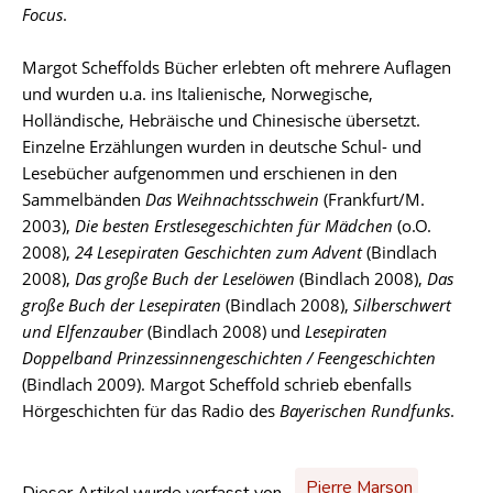
Focus
.
Margot Scheffolds Bücher erlebten oft mehrere Auflagen
und wurden u.a. ins Italienische, Norwegische,
Holländische, Hebräische und Chinesische übersetzt.
Einzelne Erzählungen wurden in deutsche Schul- und
Lesebücher aufgenommen und erschienen in den
Sammelbänden
Das Weihnachtsschwein
(Frankfurt/M.
2003),
Die besten Erstlesegeschichten für Mädchen
(o.O.
2008),
24 Lesepiraten Geschichten zum Advent
(Bindlach
2008),
Das große Buch der Leselöwen
(Bindlach 2008),
Das
große Buch der Lesepiraten
(Bindlach 2008),
Silberschwert
und Elfenzauber
(Bindlach 2008) und
Lesepiraten
Doppelband Prinzessinnengeschichten / Feengeschichten
(Bindlach 2009). Margot Scheffold schrieb ebenfalls
Hörgeschichten für das Radio des
Bayerischen Rundfunks
.
Pierre Marson
Dieser Artikel wurde verfasst von