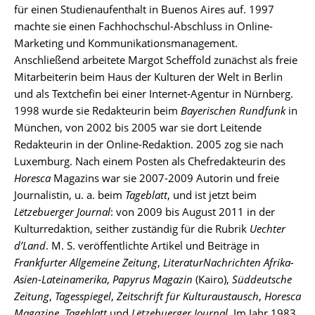
für einen Studienaufenthalt in Buenos Aires auf. 1997
machte sie einen Fachhochschul-Abschluss in Online-
Marketing und Kommunikationsmanagement.
Anschließend arbeitete Margot Scheffold zunächst als freie
Mitarbeiterin beim Haus der Kulturen der Welt in Berlin
und als Textchefin bei einer Internet-Agentur in Nürnberg.
1998 wurde sie Redakteurin beim
Bayerischen Rundfunk
in
München, von 2002 bis 2005 war sie dort Leitende
Redakteurin in der Online-Redaktion. 2005 zog sie nach
Luxemburg. Nach einem Posten als Chefredakteurin des
Horesca
Magazins war sie 2007-2009 Autorin und freie
Journalistin, u. a. beim
Tageblatt
, und ist jetzt beim
Lëtzebuerger Journal
: von 2009 bis August 2011 in der
Kulturredaktion, seither zuständig für die Rubrik
Uechter
d’Land
. M. S. veröffentlichte Artikel und Beiträge in
Frankfurter Allgemeine Zeitung
,
LiteraturNachrichten Afrika-
Asien-Lateinamerika
,
Papyrus Magazin
(Kairo),
Süddeutsche
Zeitung
,
Tagesspiegel
,
Zeitschrift für Kulturaustausch
,
Horesca
Magazine
,
Tageblatt
und
Lëtzebuerger Journal
. Im Jahr 1983