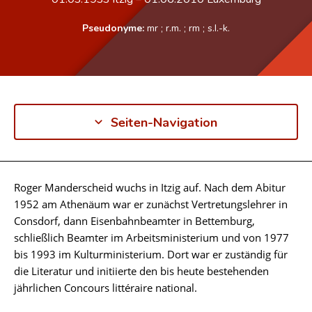
Pseudonyme:
mr
;
r.m.
;
rm
;
s.l.-k.
Seiten-Navigation
Roger Manderscheid wuchs in Itzig auf. Nach dem Abitur
Biographie
1952 am Athenäum war er zunächst Vertretungslehrer in
Consdorf, dann Eisenbahnbeamter in Bettemburg,
schließlich Beamter im Arbeitsministerium und von 1977
bis 1993 im Kulturministerium. Dort war er zuständig für
die Literatur und initiierte den bis heute bestehenden
jährlichen Concours littéraire national.