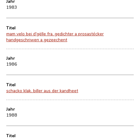
Jahr
1983
Titel
mam velo bei d'gëlle fra. gedichter a prosastécker
handgeschriwen a gezeechent
Jahr
1986
Titel
schacko klak. biller aus der kandheet
Jahr
1988
Titel