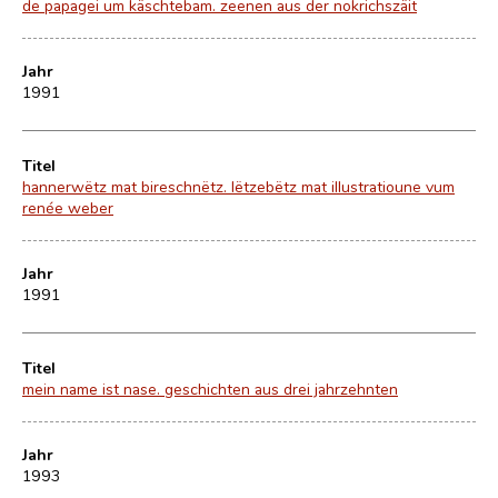
de papagei um käschtebam. zeenen aus der nokrichszäit
Jahr
1991
Titel
hannerwëtz mat bireschnëtz. lëtzebëtz mat illustratioune vum
renée weber
Jahr
1991
Titel
mein name ist nase. geschichten aus drei jahrzehnten
Jahr
1993