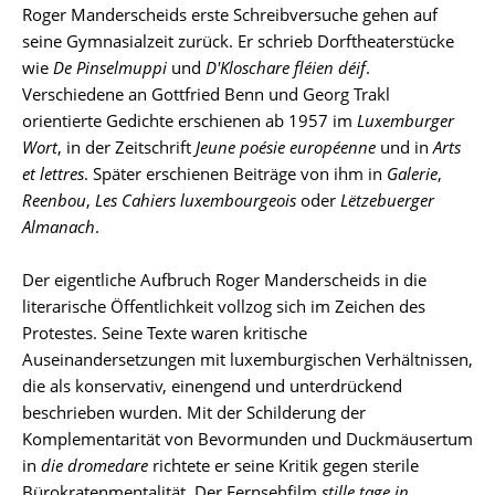
Roger Manderscheids erste Schreibversuche gehen auf
seine Gymnasialzeit zurück. Er schrieb Dorftheaterstücke
wie
De Pinselmuppi
und
D'Kloschare fléien déif
.
Verschiedene an Gottfried Benn und Georg Trakl
orientierte Gedichte erschienen ab 1957 im
Luxemburger
Wort
, in der Zeitschrift
Jeune poésie européenne
und in
Arts
et lettres
. Später erschienen Beiträge von ihm in
Galerie
,
Reenbou
,
Les Cahiers luxembourgeois
oder
Lëtzebuerger
Almanach
.
Der eigentliche Aufbruch Roger Manderscheids in die
literarische Öffentlichkeit vollzog sich im Zeichen des
Protestes. Seine Texte waren kritische
Auseinandersetzungen mit luxemburgischen Verhältnissen,
die als konservativ, einengend und unterdrückend
beschrieben wurden. Mit der Schilderung der
Komplementarität von Bevormunden und Duckmäusertum
in
die dromedare
richtete er seine Kritik gegen sterile
Bürokratenmentalität. Der Fernsehfilm
stille tage in