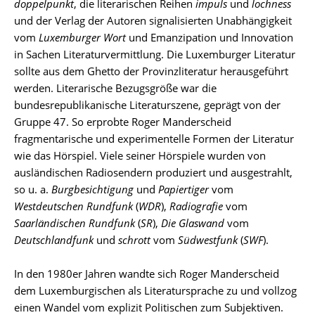
doppelpunkt
, die literarischen Reihen
impuls
und
lochness
und der Verlag der Autoren signalisierten Unabhängigkeit
vom
Luxemburger Wort
und Emanzipation und Innovation
in Sachen Literaturvermittlung. Die Luxemburger Literatur
sollte aus dem Ghetto der Provinzliteratur herausgeführt
werden. Literarische Bezugsgröße war die
bundesrepublikanische Literaturszene, geprägt von der
Gruppe 47. So erprobte Roger Manderscheid
fragmentarische und experimentelle Formen der Literatur
wie das Hörspiel. Viele seiner Hörspiele wurden von
ausländischen Radiosendern produziert und ausgestrahlt,
so u. a.
Burgbesichtigung
und
Papiertiger
vom
Westdeutschen Rundfunk
(
WDR
),
Radiografie
vom
Saarländischen Rundfunk
(
SR
),
Die Glaswand
vom
Deutschlandfunk
und
schrott
vom
Südwestfunk
(
SWF
).
In den 1980er Jahren wandte sich Roger Manderscheid
dem Luxemburgischen als Literatursprache zu und vollzog
einen Wandel vom explizit Politischen zum Subjektiven.