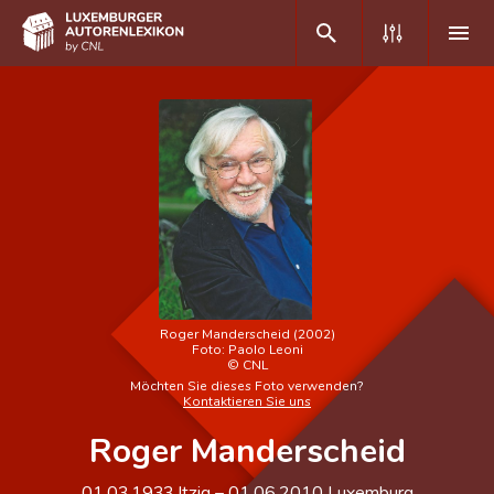
DE
FR
Home
Autor(inn)en A-Z
Erweiterte Suche
Roger Manderscheid (2002)
Häufige Fragen und Antworten
Foto:
Paolo Leoni
©
CNL
CNL
Möchten Sie dieses Foto verwenden?
Kontaktieren Sie uns
Forschungsgruppe
Roger Manderscheid
Kontakt
01.03.1933
Itzig
–
01.06.2010
Luxemburg