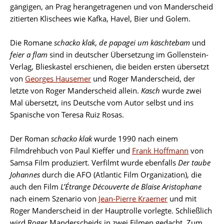
gängigen, an Prag herangetragenen und von Manderscheid
zitierten Klischees wie Kafka, Havel, Bier und Golem.
Die Romane
schacko klak
,
de papagei um käschtebam
und
feier a flam
sind in deutscher Übersetzung im Gollenstein-
Verlag, Blieskastel erschienen, die beiden ersten übersetzt
von
Georges Hausemer
und Roger Manderscheid, der
letzte von Roger Manderscheid allein.
Kasch
wurde zwei
Mal übersetzt, ins Deutsche vom Autor selbst und ins
Spanische von Teresa Ruiz Rosas.
Der Roman
schacko klak
wurde 1990 nach einem
Filmdrehbuch von Paul Kieffer und
Frank Hoffmann
von
Samsa Film produziert. Verfilmt wurde ebenfalls
Der taube
Johannes
durch die AFO (Atlantic Film Organization), die
auch den Film
L’Étrange Découverte de Blaise Aristophane
nach einem Szenario von
Jean-Pierre Kraemer
und mit
Roger Manderscheid in der Hauptrolle vorlegte. Schließlich
wird Roger Manderscheids in zwei Filmen gedacht. Zum