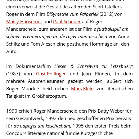
einen verweist die Gestalt des alternden Schriftstellers
Roger in dem Film
D'Symetrie vum Päiperlek
(2012) von
Maisy Hausemer
und
Paul Scheuer
auf Roger
Manderscheid, zum anderen ist der Film
e futtballspill am
schnéi . erënnerungen un de roger manderscheid
von Anne
Schiltz und Tom Alesch eine posthume Hommage an den
Autor.
Im Dokumentarfilm
Liesen & Schreiwen zu Lëtzebuerg
(1987) von
Gast Rollinger
und Jean Rinnen, in dem
mehrere Autorenlesungen gezeigt werden, äußert sich
Roger Manderscheid neben
Mars Klein
zur literarischen
Tätigkeit im Großherzogtum.
1990 erhielt Roger Manderscheid den Prix Batty Weber für
sein Gesamtwerk, 1992 den neu geschaffenen Prix Servais
für
de papagei um käschtebam
, 1995 den ersten Preis beim
Concours littéraire national für die Kurzgeschichte