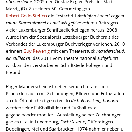
pflastersteine
, 2005 den Gustav Regler-Preis der Stadt
Merzig (D). Zu seinem 60. Geburtstag gab
Robert Gollo Steffen
die Festschrift
Aschlofen ënnert engem
roude Stärenhimmel as méi wéi geféierlech
mit Beiträgen
vieler Luxemburger Schriftstellerkollegen heraus. 2008
wurde ihm der Spezialpreis Lëtzebuerger Buchpräis des
Verbandes der Luxemburger Buchverleger verliehen. 2010
erinnert
Guy Rewenig
mit dem Theaterstück
manderscheid.
ein stillleben
, das 2011 vom Théâtre national aufgeführt
wird, an den verstorbenen Schriftstellerkollegen und
Freund.
Roger Manderscheid ist neben seinen literarischen
Produkten auch mit Zeichnungen, Bildern und Fotografien
an die Öffentlichket getreten. In
de ball ass keng banann
werden seine Fußballbilder und Fußballtexte
gegeneinander montiert. Ausstellung seiner Zeichnungen
gab es u. a. in Luxemburg, Esch/Alzette, Differdingen,
Düdelingen, Kiel und Saarbrücken. 1974 nahm er neben u.