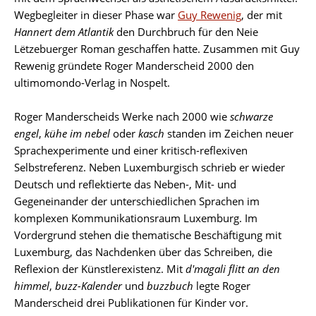
Wegbegleiter in dieser Phase war
Guy Rewenig
, der mit
Hannert dem Atlantik
den Durchbruch für den Neie
Lëtzebuerger Roman geschaffen hatte. Zusammen mit Guy
Rewenig gründete Roger Manderscheid 2000 den
ultimomondo-Verlag in Nospelt.
Roger Manderscheids Werke nach 2000 wie
schwarze
engel
,
kühe im nebel
oder
kasch
standen im Zeichen neuer
Sprachexperimente und einer kritisch-reflexiven
Selbstreferenz. Neben Luxemburgisch schrieb er wieder
Deutsch und reflektierte das Neben-, Mit- und
Gegeneinander der unterschiedlichen Sprachen im
komplexen Kommunikationsraum Luxemburg. Im
Vordergrund stehen die thematische Beschäftigung mit
Luxemburg, das Nachdenken über das Schreiben, die
Reflexion der Künstlerexistenz. Mit
d'magali flitt an den
himmel
,
buzz-Kalender
und
buzzbuch
legte Roger
Manderscheid drei Publikationen für Kinder vor.