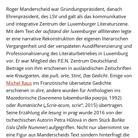
Roger Manderscheid war Gründungspräsident, danach
Ehrenpräsident, des LSV und galt als das kommunikative
und integrative Zentrum der Luxemburger Literaturszene.
Mit dem Text
der aufstand der luxemburger allliteraten
legte
er eine narrative Rekonstruktion der eigenen literarischen
Vergangenheit und der verspäteten Ausdifferenzierung und
Professionalisierung des Literaturbetriebes in Luxemburg
vor. Er war Mitglied des P.E.N. Zentrum Deutschland.
Beiträge von ihm erschienen in ausländischen Zeitschriften
wie
Krautgarten
,
das pult
,
orte
,
Stint
,
Das Gedicht
. Einige von
Michel Raus
ins Französische übersetzte Gedichte
erschienen in
dire
, andere wurden für Anthologien ins
Mazedonische (
Sovremena luksemburška poezija
, 1992)
oder
Rumänische
(
„Scrie-acum, scrie“
, 2015) übertragen.
Seine Erzählung
die lesung in prag
wurde 2016 von der
tschechischen Autorin Petra Hůlová in dem Stück
Buňka
čislo
(
Zelle Nummer
) aufgegriffen. Nicht nur übernimmt sie
eine Figur aus Manderscheids Text sondern hinterfragt die