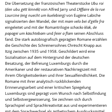
Die Übersetzung der französischen Theaterstücke
Ubu roi
(den ubu gëtt kinnék)
von Alfred Jarry und
L'Affaire de la rue
Lourcine (eng nuecht um kuelebierg)
von Eugène Labiche
signalisierten den Wandel, der mit
mam velo bei d'gëlle fra
eingeleitet und mit der Romantrilogie
schacko klak
,
de
papagei um käschtebam
und
feier a flam
seinen Abschluss
fand. Die stark autobiografisch geprägten Romane erzählen
die Geschichte des Schreinersohnes Chrëscht Knapp aus
Itzig zwischen 1935 und 1958. Geschildert wird eine
Sozialisation auf dem Hintergrund der deutschen
Besatzung, der Befreiung Luxemburgs durch die
Amerikaner und der restaurativen Nachkriegszeit mit
ihrem Obrigkeitsdenken und ihrer Sexualfeindlichkeit. Die
Romane mit ihrer analytisch rückblickenden
Erinnerungsarbeit und einer kritischen Spiegelung
Luxemburgs sind geprägt vom Wunsch nach Selbstfindung
und Selbstvergewisserung. Sie zeichnen sich durch
Sprachspiel und Sprachkreativität aus und experimentieren
mit dem Sprachwechsel als ästhetischem Ausdrucksmittel.