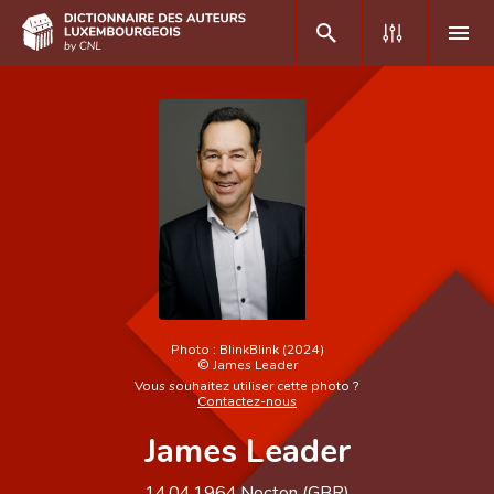
DE
FR
Accueil
Auteur(e)s A-Z
Recherche avancée
Foire aux questions
Photo :
BlinkBlink (2024)
©
James Leader
CNL
Vous souhaitez utiliser cette photo ?
Contactez-nous
Équipe scientifique
James Leader
Contact
14.04.1964
Nocton (
GBR
)