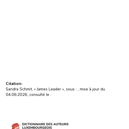
James Leader
Photo : Privat (2016)
© Droits réservés/Alle Rechte vorbehalten
Citation:
Sandra Schmit, « James Leader », sous :
, mise à jour du
04.06.2026, consulté le
.