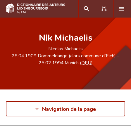
DE
FR
Nik Michaelis
Nicolas Michaelis
Accueil
28.04.1909
Dommeldange (alors commune d'Eich)
–
25.02.1994
Munich (
DEU
)
Auteur(e)s A-Z
Recherche avancée
Foire aux questions
CNL
Navigation de la page
Équipe scientifique
Contact