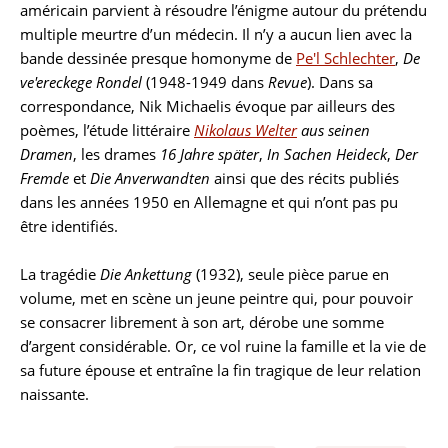
américain parvient à résoudre l’énigme autour du prétendu
multiple meurtre d’un médecin. Il n’y a aucun lien avec la
bande dessinée presque homonyme de
Pe'l Schlechter
,
De
ve'ereckege Rondel
(1948-1949 dans
Revue
). Dans sa
correspondance, Nik Michaelis évoque par ailleurs des
poèmes, l’étude littéraire
Nikolaus Welter
aus seinen
Dramen
, les drames
16 Jahre später
,
In Sachen Heideck
,
Der
Fremde
et
Die Anverwandten
ainsi que des récits publiés
dans les années 1950 en Allemagne et qui n’ont pas pu
être identifiés.
La tragédie
Die Ankettung
(1932), seule pièce parue en
volume, met en scène un jeune peintre qui, pour pouvoir
se consacrer librement à son art, dérobe une somme
d’argent considérable. Or, ce vol ruine la famille et la vie de
sa future épouse et entraîne la fin tragique de leur relation
naissante.