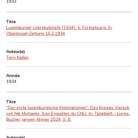
1933
Titre
Luxemburger Literaturbriefe [1934]. 5. Fortsetzung. In:
Obermosel-Zeitung 15.2.1934
Auteur(e)
Tony Kellen
Année
1934
Titre
"Der erste luxemburgische Kriminalroman". Des Kreises Viereck
von Nik Michaelis. [Les Enquêtes du CNL]. In: Tageblatt – Livres-
Bücher, janvier-février 2024, S. 8.
Auteur(e)