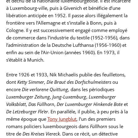
et déchu de la nationalité luxembourgeoise. Il est incarcéré
à Luxembourg-ville, puis à Givenich et bénéficie d’une
libération anticipée en 1952. Il passe alors illégalement la
frontière vers l’Allemagne et s’installe à Bonn, puis à
Cologne. Il y est successivement engagé comme employé
de commerce dans l’industrie du textile (1952-1956), dans
l’administration de la Deutsche Lufthansa (1956-1960) et
enfin au sein de l’Air-Union (années 1960). En 1973, il
s’établit à Munich.
Entre 1926 et 1933, Nik Michaelis publie des feuilletons,
dont
Ketty Simmer
,
Die Braut des Dorfschulmeisters
ou
encore
Die verlorene Quittung
, dans les périodiques
Luxemburger Zeitung
,
Jung-Luxemburg
,
Luxemburger
Volksblatt
,
Das Füllhorn
,
Der Luxemburger Hinkende Bote
et
De Letzeburger Fle'er
. En parallèle, il publie, à peu près à la
même époque que
Tony Jungblut
, l’un des premiers
romans policiers luxembourgeois dans
Füllhorn
sous le
titre de
Des Kreises Viereck
. Dans ce récit, un détective