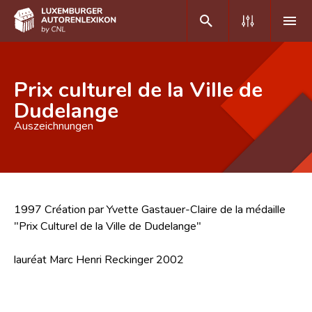
DE
FR
Prix culturel de la Ville de
Dudelange
Auszeichnungen
Home
Autor(inn)en A-Z
Erweiterte Suche
1997 Création par Yvette Gastauer-Claire de la médaille
Häufige Fragen und Antworten
"Prix Culturel de la Ville de Dudelange"
CNL
lauréat Marc Henri Reckinger 2002
Forschungsgruppe
Kontakt