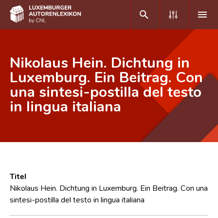
DE
FR
Nikolaus Hein. Dichtung in
Luxemburg. Ein Beitrag. Con
una sintesi-postilla del testo
Home
in lingua italiana
Autor(inn)en A-Z
Erweiterte Suche
Häufige Fragen und Antworten
CNL
Titel
Forschungsgruppe
Nikolaus Hein. Dichtung in Luxemburg. Ein Beitrag. Con una
sintesi-postilla del testo in lingua italiana
Kontakt