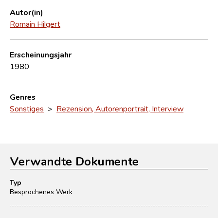
Autor(in)
Romain Hilgert
Erscheinungsjahr
1980
Genres
Sonstiges
>
Rezension, Autorenportrait, Interview
Verwandte Dokumente
Typ
Besprochenes Werk