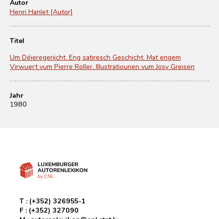
Autor
Henri Hanlet [Autor]
Titel
Um Déieregeriicht. Eng satiresch Geschicht. Mat engem
Virwuert vum Pierre Roller. Illustratiounen vum Josy Greisen
Jahr
1980
T :
(+352) 326955-1
F :
(+352) 327090