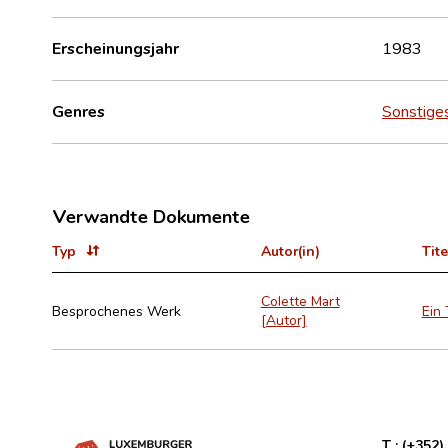
Erscheinungsjahr
1983
Genres
Sonstige
Verwandte Dokumente
Typ
Autor(in)
Tite
Colette Mart
Besprochenes Werk
Ein
[Autor]
T :
(+352)