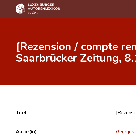
Home
[Rezension / compte ren
Autor(inn)en A-Z
Saarbrücker Zeitung, 8.
Erweiterte Suche
Häufige Fragen und Antworten
CNL
Forschungsgruppe
Kontakt
Titel
[Rezensio
Autor(in)
Georges