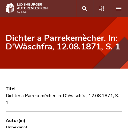
DE
FR
Dichter a Parrekemècher. In:
D'Wäschfra, 12.08.1871, S. 1
Home
Autor(inn)en A-Z
Erweiterte Suche
Häufige Fragen und Antworten
Titel
Dichter a Parrekemècher. In: D'Wäschfra, 12.08.1871, S.
CNL
1
Forschungsgruppe
Autor(in)
Kontakt
Unbekannt