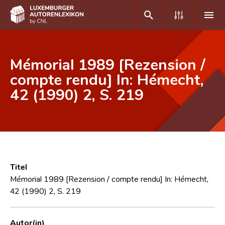
DE
FR
Mémorial 1989 [Rezension /
compte rendu] In: Hémecht,
42 (1990) 2, S. 219
Home
Autor(inn)en A-Z
Erweiterte Suche
Häufige Fragen und Antworten
Titel
CNL
Mémorial 1989 [Rezension / compte rendu] In: Hémecht,
42 (1990) 2, S. 219
Forschungsgruppe
Kontakt
Autor(in)