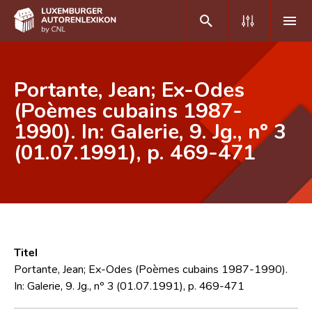
DE
FR
Portante, Jean; Ex-Odes
(Poèmes cubains 1987-
1990). In: Galerie, 9. Jg., nº 3
Home
(01.07.1991), p. 469-471
Autor(inn)en A-Z
Erweiterte Suche
Häufige Fragen und Antworten
CNL
Titel
Forschungsgruppe
Portante, Jean; Ex-Odes (Poèmes cubains 1987-1990).
In: Galerie, 9. Jg., nº 3 (01.07.1991), p. 469-471
Kontakt