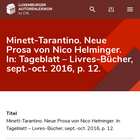
DE
FR
Minett-Tarantino. Neue
Prosa von Nico Helminger.
In: Tageblatt – Livres-Bücher,
Home
sept.-oct. 2016, p. 12.
Autor(inn)en A-Z
Erweiterte Suche
Häufige Fragen und Antworten
CNL
Titel
Forschungsgruppe
Minett-Tarantino. Neue Prosa von Nico Helminger. In:
Tageblatt – Livres-Bücher, sept.-oct. 2016, p. 12.
Kontakt