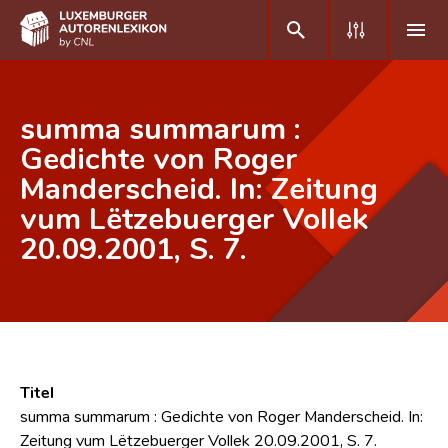
DE
FR
summa summarum :
Gedichte von Roger
Manderscheid. In: Zeitung
Home
vum Lëtzebuerger Vollek
Autor(inn)en A-Z
20.09.2001, S. 7.
Erweiterte Suche
Häufige Fragen und Antworten
CNL
Forschungsgruppe
Titel
summa summarum : Gedichte von Roger Manderscheid. In:
Kontakt
Zeitung vum Lëtzebuerger Vollek 20.09.2001, S. 7.