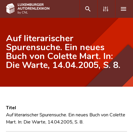
DE
FR
Auf literarischer
Spurensuche. Ein neues
Buch von Colette Mart. In:
Home
Die Warte, 14.04.2005, S. 8.
Autor(inn)en A-Z
Erweiterte Suche
Häufige Fragen und Antworten
CNL
Titel
Forschungsgruppe
Auf literarischer Spurensuche. Ein neues Buch von Colette
Mart. In: Die Warte, 14.04.2005, S. 8.
Kontakt