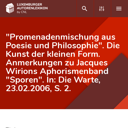
DE
FR
"Promenadenmischung aus
Poesie und Philosophie". Die
Kunst der kleinen Form.
Home
Anmerkungen zu Jacques
Autor(inn)en A-Z
Wirions Aphorismenband
Erweiterte Suche
"Sporen". In: Die Warte,
23.02.2006, S. 2.
Häufige Fragen und Antworten
CNL
Forschungsgruppe
Kontakt