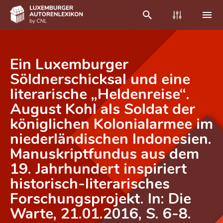
DE
FR
Ein Luxemburger
Söldnerschicksal und eine
literarische „Heldenreise“.
Home
August Kohl als Soldat der
Autor(inn)en A-Z
königlichen Kolonialarmee im
Erweiterte Suche
niederländischen Indonesien.
Manuskriptfundus aus dem
Häufige Fragen und Antworten
19. Jahrhundert inspiriert
CNL
historisch-literarisches
Forschungsgruppe
Forschungsprojekt. In: Die
Warte, 21.01.2016, S. 6-8.
Kontakt