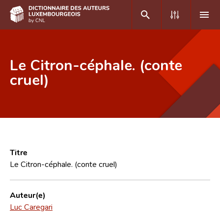
DE
FR
Le Citron-céphale. (conte
cruel)
Accueil
Auteur(e)s A-Z
Recherche avancée
Foire aux questions
Titre
Le Citron-céphale. (conte cruel)
CNL
Équipe scientifique
Auteur(e)
Luc Caregari
Contact