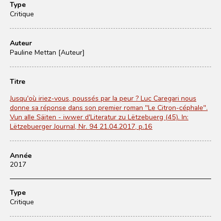
Type
Critique
Auteur
Pauline Mettan [Auteur]
Titre
Jusqu'où iriez-vous, poussés par la peur ? Luc Caregari nous
donne sa réponse dans son premier roman "Le Citron-céphale".
Vun alle Säiten - iwwer d'Literatur zu Lëtzebuerg (45). In:
Lëtzebuerger Journal, Nr. 94 21.04.2017, p.16
Année
2017
Type
Critique