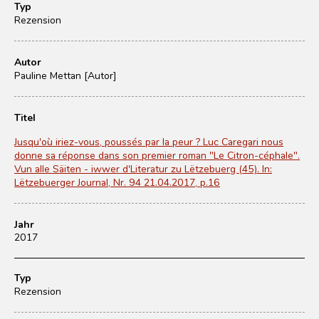
Typ
Rezension
Autor
Pauline Mettan [Autor]
Titel
Jusqu'où iriez-vous, poussés par la peur ? Luc Caregari nous
donne sa réponse dans son premier roman "Le Citron-céphale".
Vun alle Säiten - iwwer d'Literatur zu Lëtzebuerg (45). In:
Lëtzebuerger Journal, Nr. 94 21.04.2017, p.16
Jahr
2017
Typ
Rezension