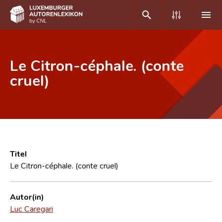
DE
FR
Le Citron-céphale. (conte
cruel)
Home
Autor(inn)en A-Z
Erweiterte Suche
Häufige Fragen und Antworten
Titel
Le Citron-céphale. (conte cruel)
CNL
Forschungsgruppe
Autor(in)
Luc Caregari
Kontakt