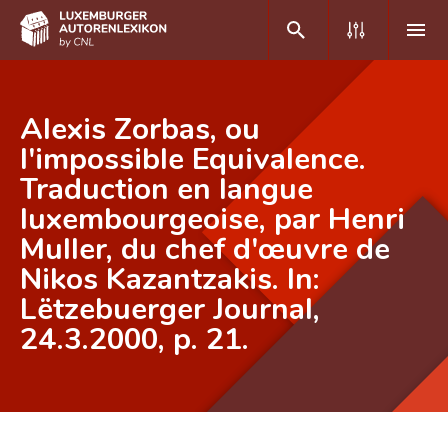
DE
FR
Alexis Zorbas, ou
l'impossible Equivalence.
Traduction en langue
Home
luxembourgeoise, par Henri
Autor(inn)en A-Z
Muller, du chef d'œuvre de
Erweiterte Suche
Nikos Kazantzakis. In:
Lëtzebuerger Journal,
Häufige Fragen und Antworten
24.3.2000, p. 21.
CNL
Forschungsgruppe
Kontakt