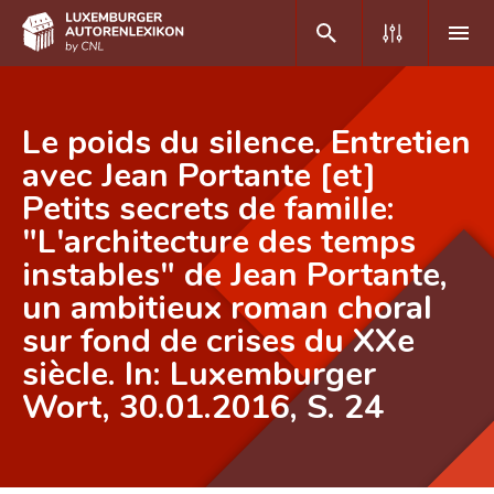
DE
FR
Le poids du silence. Entretien
avec Jean Portante [et]
Petits secrets de famille:
Home
"L'architecture des temps
Autor(inn)en A-Z
instables" de Jean Portante,
Erweiterte Suche
un ambitieux roman choral
sur fond de crises du XXe
Häufige Fragen und Antworten
siècle. In: Luxemburger
CNL
Wort, 30.01.2016, S. 24
Forschungsgruppe
Kontakt