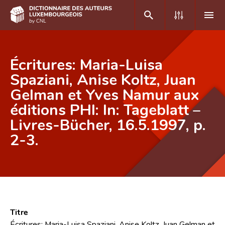
DE
FR
Écritures: Maria-Luisa
Spaziani, Anise Koltz, Juan
Gelman et Yves Namur aux
Accueil
éditions PHI: In: Tageblatt –
Auteur(e)s A-Z
Livres-Bücher, 16.5.1997, p.
Recherche avancée
2-3.
Foire aux questions
CNL
Équipe scientifique
Titre
Contact
Écritures: Maria-Luisa Spaziani, Anise Koltz, Juan Gelman et