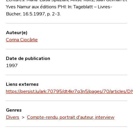
Yves Namur aux éditions PHI: In: Tageblatt – Livres-
Bücher, 16.5.1997, p. 2-3.
Auteur(e)
Corina Ciocârlie
Date de publication
1997
Liens externes
https://persist.lu/ark:70795/dt4kr7q3n5/pages/70/articles/
Genres
Divers
>
Compte-rendu, portrait d'auteur, interview