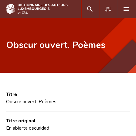
DE
FR
Obscur ouvert. Poèmes
Accueil
Auteur(e)s A-Z
Recherche avancée
Foire aux questions
Titre
Obscur ouvert. Poèmes
CNL
Équipe scientifique
Titre original
En abierta oscuridad
Contact