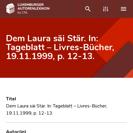
DE
FR
Dem Laura säi Stär. In:
Tageblatt – Livres-Bücher,
19.11.1999, p. 12-13.
Home
Autor(inn)en A-Z
Erweiterte Suche
Häufige Fragen und Antworten
Titel
CNL
Dem Laura säi Stär. In: Tageblatt – Livres-Bücher,
19.11.1999, p. 12-13.
Forschungsgruppe
Kontakt
Autor(in)