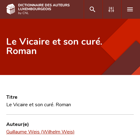
DE
FR
Le Vicaire et son curé.
Roman
Accueil
Auteur(e)s A-Z
Recherche avancée
Foire aux questions
Titre
Le Vicaire et son curé. Roman
CNL
Équipe scientifique
Auteur(e)
Guillaume Weis (Wilhelm Weis)
Contact